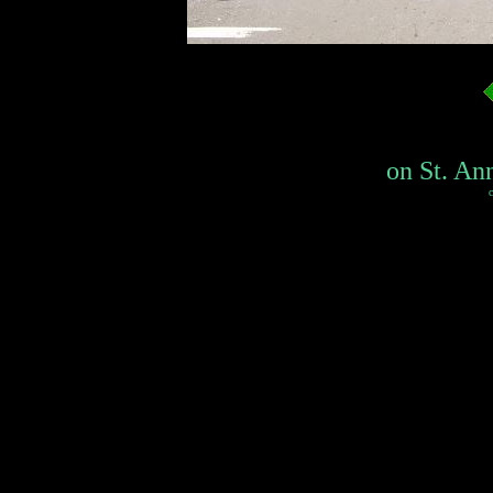
on St. Ann
c