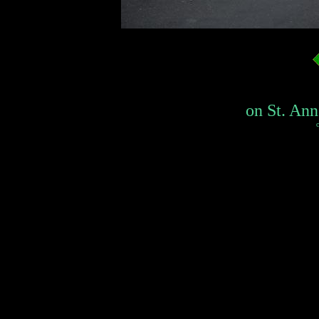
on St. Ann
c